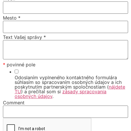
Mesto
*
Text Vašej správy
*
*
povinné pole
Odoslaním vyplneného kontaktného formulára
súhlasím so spracovaním osobných údajov a ich
poskytnutím partnerským spoločnostiam (
nájdete
TU
) a prečítal som si
zásady spracovania
osobných údajov
.
Comment